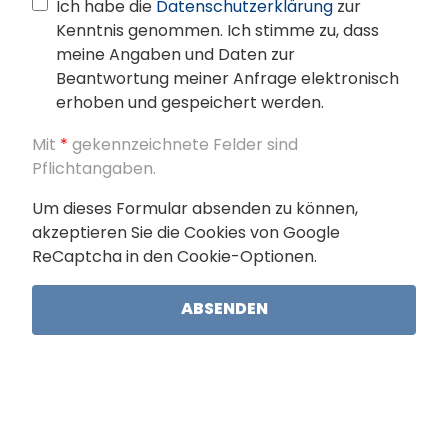
Ich habe die
Datenschutzerklärung
zur
Kenntnis genommen. Ich stimme zu, dass
meine Angaben und Daten zur
Beantwortung meiner Anfrage elektronisch
erhoben und gespeichert werden.
Mit
*
gekennzeichnete Felder sind
TOO
Pflichtangaben.
MANY
Um dieses Formular absenden zu können,
REQUESTS
akzeptieren Sie die Cookies von Google
ReCaptcha in den Cookie-Optionen.
The
user
has
sent
too
many
requests
in a