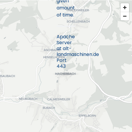
given
amount
of time.
Apache
Server
at alt-
landmaschinen.de
Port
443